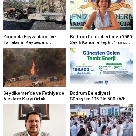
Yangında Hayvanlarını ve
Bodrum Denizcilerinden 7590
Tarlalarını Kaybeden
Sayılı Kanun’a Tepki: “Turizm
Üreticilere Muğla
Tekneleri Gemilerle Aynı
Büyükşehir’den Destek
Kefeye Konuldu”
Seydikemer’de ve Fethiye’de
Bodrum Belediyesi,
Alevlere Karşı Ortak
Güneşten 106 Bin 500 kWh
Mücadele
Temiz Enerji Üretti