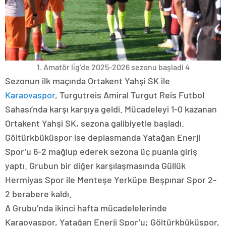
1. Amatör li̇g’de 2025-2026 sezonu başladi 4
Sezonun ilk maçında Ortakent Yahşi SK ile
Karaovaspor
, Turgutreis Amiral Turgut Reis Futbol
Sahası’nda karşı karşıya geldi. Mücadeleyi 1-0 kazanan
Ortakent Yahşi SK, sezona galibiyetle başladı.
Göltürkbüküspor ise deplasmanda Yatağan Enerji
Spor’u 6-2 mağlup ederek sezona üç puanla giriş
yaptı. Grubun bir diğer karşılaşmasında Güllük
Hermiyas Spor ile Menteşe Yerküpe Beşpınar Spor 2-
2 berabere kaldı.
A Grubu’nda ikinci hafta mücadelelerinde
Karaovaspor, Yatağan Enerji Spor’u; Göltürkbüküspor,