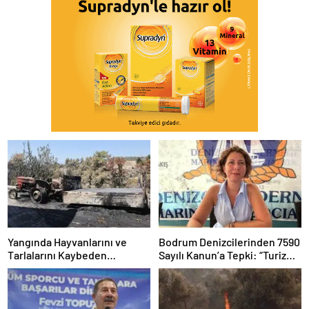
Yangında Hayvanlarını ve
Bodrum Denizcilerinden 7590
Tarlalarını Kaybeden
Sayılı Kanun’a Tepki: “Turizm
Üreticilere Muğla
Tekneleri Gemilerle Aynı
Büyükşehir’den Destek
Kefeye Konuldu”