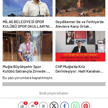
MİLAS BELEDİYESİ SPOR
Seydikemer’de ve Fethiye’de
KULÜBÜ SPOR OKULLARI’NIN
Alevlere Karşı Ortak
2026 AÇILIŞ TÖRENİ
Mücadele
GERÇEKLEŞTİ
Muğla Büyükşehir Spor
CHP Muğla’da Kriz
Kulübü Satrançta Zirvede:
Derinleşiyor: Halil Karahan
Ayaz Tufaner Yunanistan’da
Atandı, Oğlu “Benim İl
Bu yazı yorumlara kapatılmıştır.
Şampiyon, Ali Batuhan
Başkanım Nail Kızıl’dır” Dedi
Bıyıksız FIDE Master Oldu
Bodrumyerelhaber
0
0