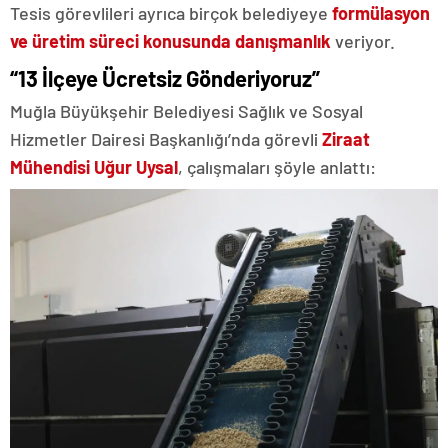
Tesis görevlileri ayrıca birçok belediyeye
formülasyon
ve üretim süreci konusunda danışmanlık
veriyor.
“13 İlçeye Ücretsiz Gönderiyoruz”
Muğla Büyükşehir Belediyesi Sağlık ve Sosyal
Hizmetler Dairesi Başkanlığı’nda görevli
Ziraat
Mühendisi Uğur Uysal
, çalışmaları şöyle anlattı: