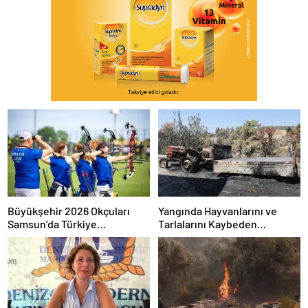
Büyükşehir 2026 Okçuları
Yangında Hayvanlarını ve
Samsun’da Türkiye
Tarlalarını Kaybeden
Şampiyonu
Üreticilere Muğla
Büyükşehir’den Destek