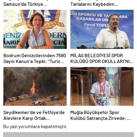
Samsun’da Türkiye
Tarlalarını Kaybeden
Şampiyonu
Üreticilere Muğla
Büyükşehir’den Destek
Bodrum Denizcilerinden 7590
MİLAS BELEDİYESİ SPOR
Sayılı Kanun’a Tepki: “Turizm
KULÜBÜ SPOR OKULLARI’NIN
Tekneleri Gemilerle Aynı
2026 AÇILIŞ TÖRENİ
Kefeye Konuldu”
GERÇEKLEŞTİ
Seydikemer’de ve Fethiye’de
Muğla Büyükşehir Spor
Alevlere Karşı Ortak
Kulübü Satrançta Zirvede:
Mücadele
Ayaz Tufaner Yunanistan’da
Bu yazı yorumlara kapatılmıştır.
Şampiyon, Ali Batuhan
Bıyıksız FIDE Master Oldu