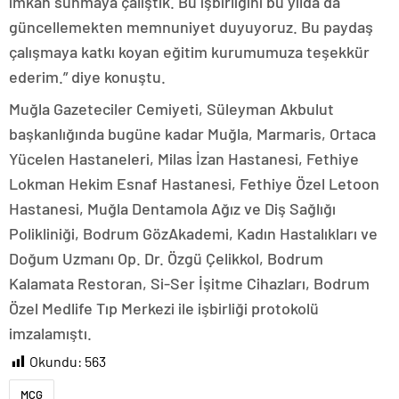
imkan sunmaya çalıştık. Bu işbirliğini bu yılda da
güncellemekten memnuniyet duyuyoruz. Bu paydaş
çalışmaya katkı koyan eğitim kurumumuza teşekkür
ederim.” diye konuştu.
Muğla Gazeteciler Cemiyeti, Süleyman Akbulut
başkanlığında bugüne kadar Muğla, Marmaris, Ortaca
Yücelen Hastaneleri, Milas İzan Hastanesi, Fethiye
Lokman Hekim Esnaf Hastanesi, Fethiye Özel Letoon
Hastanesi, Muğla Dentamola Ağız ve Diş Sağlığı
Polikliniği, Bodrum GözAkademi, Kadın Hastalıkları ve
Doğum Uzmanı Op. Dr. Özgü Çelikkol, Bodrum
Kalamata Restoran, Si-Ser İşitme Cihazları, Bodrum
Özel Medlife Tıp Merkezi ile işbirliği protokolü
imzalamıştı.
Okundu:
563
MCG