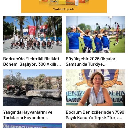
Bodrum’da Elektrikli Bisiklet
Büyükşehir 2026 Okçuları
Dönemi Başlıyor: 300 Akıllı E-
Samsun’da Türkiye
Bisiklet Hizmete Girecek
Şampiyonu
Yangında Hayvanlarını ve
Bodrum Denizcilerinden 7590
Tarlalarını Kaybeden
Sayılı Kanun’a Tepki: “Turizm
Üreticilere Muğla
Tekneleri Gemilerle Aynı