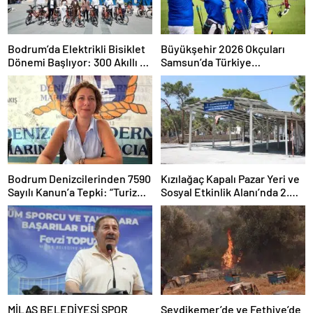
Bodrum’da Elektrikli Bisiklet
Büyükşehir 2026 Okçuları
Dönemi Başlıyor: 300 Akıllı E-
Samsun’da Türkiye
Bisiklet Hizmete Girecek
Şampiyonu
Bodrum Denizcilerinden 7590
Kızılağaç Kapalı Pazar Yeri ve
Sayılı Kanun’a Tepki: “Turizm
Sosyal Etkinlik Alanı’nda 2.
Tekneleri Gemilerle Aynı
Etap Tamamlandı
Kefeye Konuldu”
MİLAS BELEDİYESİ SPOR
Seydikemer’de ve Fethiye’de