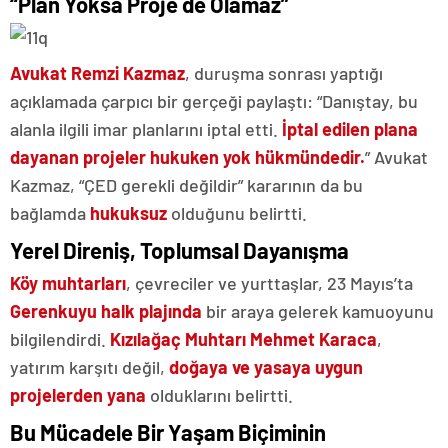
“Plan Yoksa Proje de Olamaz”
Avukat Remzi Kazmaz
, duruşma sonrası yaptığı
açıklamada çarpıcı bir gerçeği paylaştı: “Danıştay, bu
alanla ilgili imar planlarını iptal etti.
İptal edilen plana
dayanan projeler hukuken yok hükmündedir.
” Avukat
Kazmaz, “ÇED gerekli değildir” kararının da bu
bağlamda
hukuksuz
olduğunu belirtti.
Yerel Direniş, Toplumsal Dayanışma
Köy muhtarları
, çevreciler ve yurttaşlar, 23 Mayıs’ta
Gerenkuyu halk plajında
bir araya gelerek kamuoyunu
bilgilendirdi.
Kızılağaç Muhtarı Mehmet Karaca
,
yatırım karşıtı değil,
doğaya ve yasaya uygun
projelerden yana
olduklarını belirtti.
Bu Mücadele Bir Yaşam Biçiminin