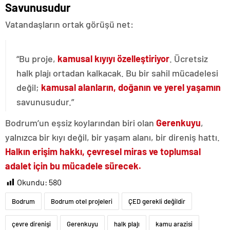
Savunusudur
Vatandaşların ortak görüşü net:
“Bu proje,
kamusal kıyıyı özelleştiriyor
. Ücretsiz
halk plajı ortadan kalkacak. Bu bir sahil mücadelesi
değil;
kamusal alanların, doğanın ve yerel yaşamın
savunusudur.”
Bodrum’un eşsiz koylarından biri olan
Gerenkuyu
,
yalnızca bir kıyı değil, bir yaşam alanı, bir direniş hattı.
Halkın erişim hakkı, çevresel miras ve toplumsal
adalet için bu mücadele sürecek.
Okundu:
580
Bodrum
Bodrum otel projeleri
ÇED gerekli değildir
çevre direnişi
Gerenkuyu
halk plajı
kamu arazisi