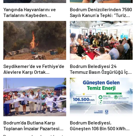
Yangında Hayvanlarını ve
Bodrum Denizcilerinden 7590
Tarlalarını Kaybeden
Sayılı Kanun’a Tepki: “Turizm
Üreticilere Muğla
Tekneleri Gemilerle Aynı
Büyükşehir’den Destek
Kefeye Konuldu”
Seydikemer’de ve Fethiye’de
Bodrum Belediyesi 24
Alevlere Karşı Ortak
Temmuz Basın Özgürlüğü İçin
Mücadele
Mücadele Günü’nde Basın
Mensuplarıyla Bir Araya Geldi
Bodrum’da Butlana Karşı
Bodrum Belediyesi,
Toplanan İmzalar Pazartesi
Güneşten 106 Bin 500 kWh
Ankara’da MuhatabınaTeslim
Temiz Enerji Üretti