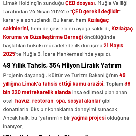
Limak Holding’in sunduğu
ÇED dosyası
, Muğla Valiliği
tarafından 24 Nisan 2024’te “
ÇED gerekli değildir
”
kararıyla sonuçlandı. Bu karar, hem
Kızılağaç
sakinlerini
, hem de çevrecileri ayağa kaldırdı.
Kızılağaç
Koruma ve Güzelleştirme Derneği
öncülüğünde
başlatılan hukuki mücadelede ilk duruşma
21 Mayıs
2025
’te Muğla 3. İdare Mahkemesi’nde yapıldı.
49 Yıllık Tahsis, 354 Milyon Liralık Yatırım
Projenin dayanağı, Kültür ve Turizm Bakanlığı’nın
49
yıllığına Limak’a tahsis ettiği kamu arazisi
. Toplam
36
bin 220 metrekarelik alanda
inşa edilmesi planlanan
otel,
havuz, restoran, spa, sosyal alanlar
gibi
donatılarla lüks bir konaklama deneyimi sunacak.
Ancak halk, bu “yatırım”ın bir
yağma projesi
olduğuna
inanıyor.