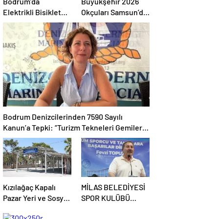
Bodrum’da
Büyükşehir 2026
Elektrikli Bisiklet
Okçuları Samsun’da
Dönemi Başlıyor:
Türkiye Şampiyonu
300 Akıllı E-Bisiklet
Hizmete Girecek
Bodrum Denizcilerinden 7590 Sayılı
Kanun’a Tepki: “Turizm Tekneleri Gemilerle
Aynı Kefeye Konuldu”
Kızılağaç Kapalı
MİLAS BELEDİYESİ
Pazar Yeri ve Sosyal
SPOR KULÜBÜ
Etkinlik Alanı’nda 2.
SPOR