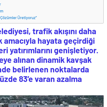
r
ım
 Çözümler Üretiyoruz”
ediyesi, trafik akışını daha
k amacıyla hayata geçirdiği
ri yatırımlarını genişletiyor.
eye alınan dinamik kavşak
nde belirlenen noktalarda
yüzde 83’e varan azalma