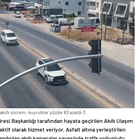
akıllı sistem: kuyruklar yüzde 83 azaldı 3
esi Başkanlığı tarafından hayata geçirilen Akıllı Ulaşım
ktif olarak hizmet veriyor. Asfalt altına yerleştirilen
ndırılan akıllı kameralar sayesinde trafik yoğunluğu