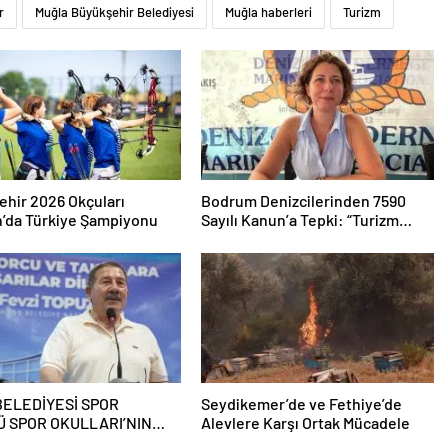
r
Muğla Büyükşehir Belediyesi
Muğla haberleri
Turizm
hir 2026 Okçuları
Bodrum Denizcilerinden 7590
’da Türkiye Şampiyonu
Sayılı Kanun’a Tepki: “Turizm
Tekneleri Gemilerle Aynı Kefeye
Konuldu”
BELEDİYESİ SPOR
Seydikemer’de ve Fethiye’de
 SPOR OKULLARI’NIN
Alevlere Karşı Ortak Mücadele
ÇILIŞ TÖRENİ