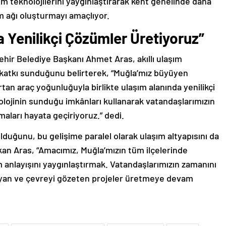
ım teknolojilerini yaygınlaştırarak kent genelinde daha
şım ağı oluşturmayı amaçlıyor.
 Yenilikçi Çözümler Üretiyoruz”
şehir Belediye Başkanı Ahmet Aras, akıllı ulaşım
katkı sunduğunu belirterek, “Muğla’mız büyüyen
tan araç yoğunluğuyla birlikte ulaşım alanında yenilikçi
olojinin sunduğu imkânları kullanarak vatandaşlarımızın
aları hayata geçiriyoruz.” dedi.
lduğunu, bu gelişime paralel olarak ulaşım altyapısını da
kan Aras, “Amacımız, Muğla’mızın tüm ilçelerinde
m anlayışını yaygınlaştırmak. Vatandaşlarımızın zamanını
layan ve çevreyi gözeten projeler üretmeye devam