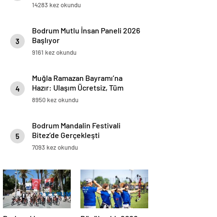
“Benim İl Başkanım Nail Kızıl’dır”
14283 kez okundu
Dedi
Bodrum Mutlu İnsan Paneli 2026
Başlıyor
3
9161 kez okundu
Muğla Ramazan Bayramı’na
Hazır: Ulaşım Ücretsiz, Tüm
4
Ekipler Görevde
8950 kez okundu
Bodrum Mandalin Festivali
Bitez’de Gerçekleşti
5
7093 kez okundu