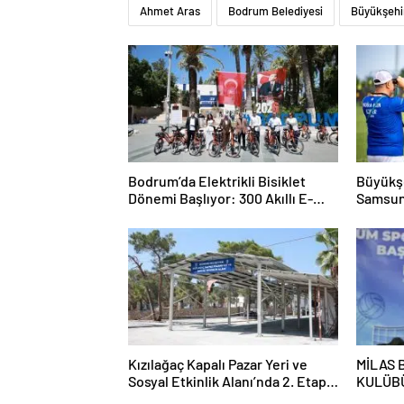
Ahmet Aras
Bodrum Belediyesi
Büyükşehi
Bodrum’da Elektrikli Bisiklet
Büyükşe
Dönemi Başlıyor: 300 Akıllı E-
Samsun
Bisiklet Hizmete Girecek
Kızılağaç Kapalı Pazar Yeri ve
MİLAS 
Sosyal Etkinlik Alanı’nda 2. Etap
KULÜBÜ
Tamamlandı
2026 A