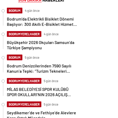
BODRUM
4 gün önce
Bodrum’da Elektrikli Bisiklet Dönemi
Başlıyor: 300 Akıllı E-Bisiklet Hizmete
Girecek
BODRUMYERELHABER
4 gün önce
Büyükşehir 2026 Okçuları Samsun’da
Türkiye Şampiyonu
BODRUM
5 gün önce
Bodrum Denizcilerinden 7590 Sayılı
Kanun’a Tepki: “Turizm Tekneleri
Gemilerle Aynı Kefeye Konuldu”
BODRUMYERELHABER
5 gün önce
MİLAS BELEDİYESİ SPOR KULÜBÜ
SPOR OKULLARI’NIN 2026 AÇILIŞ
TÖRENİ GERÇEKLEŞTİ
BODRUMYERELHABER
5 gün önce
Seydikemer’de ve Fethiye’de Alevlere
Karşı Ortak Mücadele