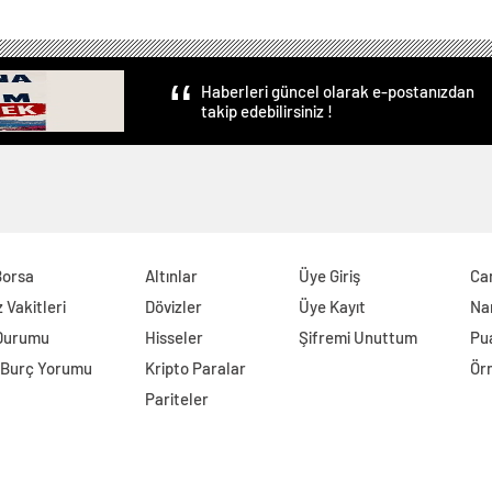
KLEŞTİ
Haberleri güncel olarak e-postanızdan
takip edebilirsiniz !
Borsa
Altınlar
Üye Giriş
Can
Vakitleri
Dövizler
Üye Kayıt
Na
Durumu
Hisseler
Şifremi Unuttum
Pu
 Burç Yorumu
Kripto Paralar
Ör
Pariteler