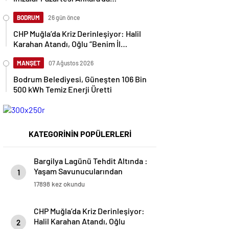
MuhatabınaTeslim Edilecek
BODRUM
26 gün önce
CHP Muğla’da Kriz Derinleşiyor: Halil
Karahan Atandı, Oğlu “Benim İl
Başkanım Nail Kızıl’dır” Dedi
MANŞET
07 Ağustos 2026
Bodrum Belediyesi, Güneşten 106 Bin
500 kWh Temiz Enerji Üretti
KATEGORİNİN POPÜLERLERİ
Bargilya Lagünü Tehdit Altında :
Yaşam Savunucularından
1
Koruma Çağrısı
17898 kez okundu
CHP Muğla’da Kriz Derinleşiyor:
Halil Karahan Atandı, Oğlu
2