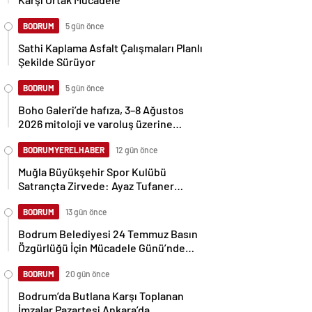
BODRUM
5 gün önce
Sathi Kaplama Asfalt Çalışmaları Planlı
Şekilde Sürüyor
BODRUM
5 gün önce
Boho Galeri’de hafıza, 3–8 Ağustos
2026 mitoloji ve varoluş üzerine
disiplinlerarası bir sanat yolculuğu
BODRUMYERELHABER
12 gün önce
Muğla Büyükşehir Spor Kulübü
Satrançta Zirvede: Ayaz Tufaner
Yunanistan’da Şampiyon, Ali Batuhan
Bıyıksız FIDE Master Oldu
BODRUM
13 gün önce
Bodrum Belediyesi 24 Temmuz Basın
Özgürlüğü İçin Mücadele Günü’nde
Basın Mensuplarıyla Bir Araya Geldi
BODRUM
20 gün önce
Bodrum’da Butlana Karşı Toplanan
İmzalar Pazartesi Ankara’da