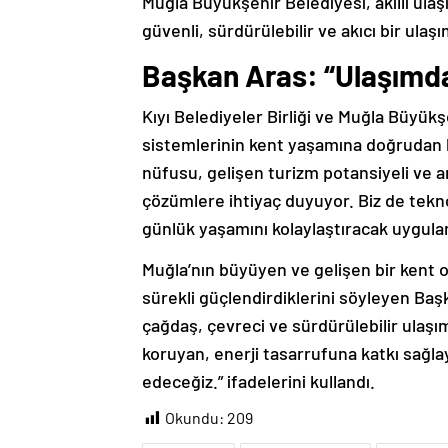
Muğla Büyükşehir Belediyesi, akıllı ulaş
güvenli, sürdürülebilir ve akıcı bir ula
Başkan Aras: “Ulaşımda
Kıyı Belediyeler Birliği ve Muğla Büyük
sistemlerinin kent yaşamına doğrudan 
nüfusu, gelişen turizm potansiyeli ve ar
çözümlere ihtiyaç duyuyor. Biz de tekn
günlük yaşamını kolaylaştıracak uygulam
Muğla’nın büyüyen ve gelişen bir kent o
sürekli güçlendirdiklerini söyleyen Baş
çağdaş, çevreci ve sürdürülebilir ulaşı
koruyan, enerji tasarrufuna katkı sağ
edeceğiz.” ifadelerini kullandı.
Okundu:
209