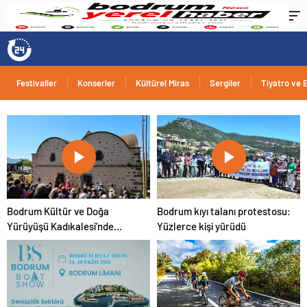
Festivaller
Konserler
Kültürel Miras
Sergiler
Tiyatro ve E
Bodrum Kültür ve Doğa
Bodrum kıyı talanı protestosu:
Yürüyüşü Kadıkalesi’nde
Yüzlerce kişi yürüdü
Yoğun Katılımla Gerçekleşti