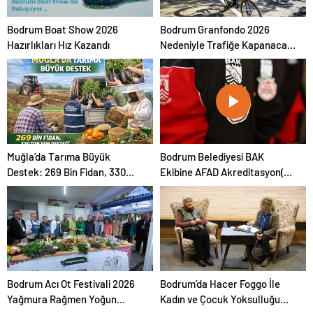
Bodrum Boat Show 2026
Bodrum Granfondo 2026
Hazırlıkları Hız Kazandı
Nedeniyle Trafiğe Kapanacak
Yollar Açıklandı
Muğla’da Tarıma Büyük
Bodrum Belediyesi BAK
Destek: 269 Bin Fidan, 330
Ekibine AFAD Akreditasyon(3
Ton Yem
yıl geçerli) Arması
Bodrum Acı Ot Festivali 2026
Bodrum’da Hacer Foggo İle
Yağmura Rağmen Yoğun
Kadın ve Çocuk Yoksulluğu