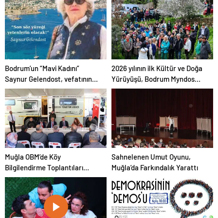
İlgiyle Başladı
Masaya Yatırıldı
Bodrum’un “Mavi Kadını”
2026 yılının ilk Kültür ve Doğa
Saynur Gelendost, vefatının
Yürüyüşü, Bodrum Myndos
23. yıldönümünde anılacak
Antik Kenti’nde yoğun
katılımla gerçekleşti.
Muğla OBM’de Köy
Sahnelenen Umut Oyunu,
Bilgilendirme Toplantıları
Muğla’da Farkındalık Yarattı
Yapılıyor