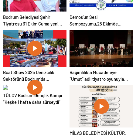
Bodrum Belediyesi Şehir
Demos’un Sesi
Tiyatrosu 31 Ekim Cuma yeni
Sempozyumu,25 Ekim’de
bir oyunla sahnede
Muğla’da Yankılanacak
Boat Show 2025 Denizcilik
Bağımlılıkla Mücadeleye
Sektörünü Bodrum’da
“Umut” adlı tiyatro oyunuyla,
Buluşturuyor
2-3 Ekim’de destek
TÜLOV Bodrum Gençlik Kampı
“Keşke 1 hafta daha sürseydi”
MİLAS BELEDİYESİ KÜLTÜR,